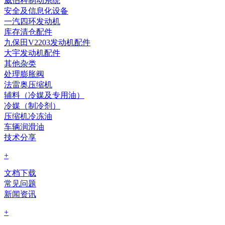
威伯科制动系统
安全及信息化设备
一汽四环发动机
库存清仓配件
九保田V2203发动机配件
大宇发动机配件
其他杂类
处理膨胀阀
法雷奥压缩机
辅料（冷媒及专用油）
冷媒（制冷剂）
压缩机冷冻油
车辆润滑油
技术分享
+
文档下载
常见问题
新闻资讯
+