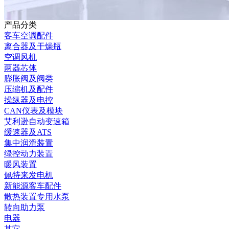
产品分类
客车空调配件
离合器及干燥瓶
空调风机
两器芯体
膨胀阀及阀类
压缩机及配件
操纵器及电控
CAN仪表及模块
艾利逊自动变速箱
缓速器及ATS
集中润滑装置
绿控动力装置
暖风装置
佩特来发电机
新能源客车配件
散热装置专用水泵
转向助力泵
电器
其它