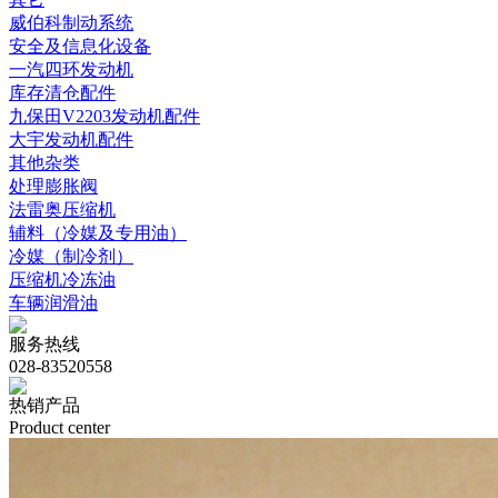
威伯科制动系统
安全及信息化设备
一汽四环发动机
库存清仓配件
九保田V2203发动机配件
大宇发动机配件
其他杂类
处理膨胀阀
法雷奥压缩机
辅料（冷媒及专用油）
冷媒（制冷剂）
压缩机冷冻油
车辆润滑油
服务热线
028-83520558
热销产品
Product center