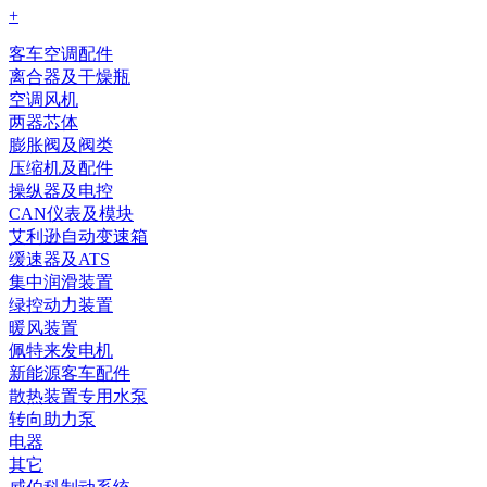
+
客车空调配件
离合器及干燥瓶
空调风机
两器芯体
膨胀阀及阀类
压缩机及配件
操纵器及电控
CAN仪表及模块
艾利逊自动变速箱
缓速器及ATS
集中润滑装置
绿控动力装置
暖风装置
佩特来发电机
新能源客车配件
散热装置专用水泵
转向助力泵
电器
其它