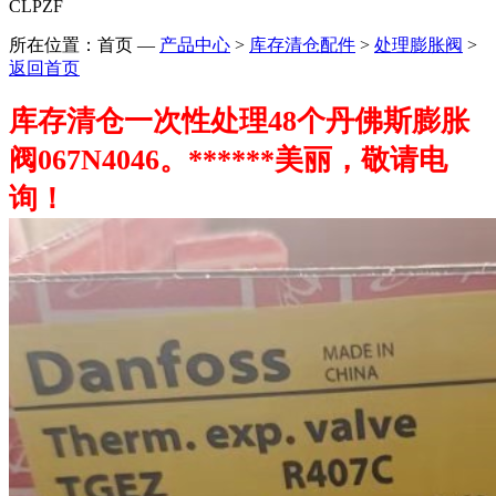
CLPZF
所在位置：首页
—
产品中心
>
库存清仓配件
>
处理膨胀阀
>
返回首页
库存清仓一次性处理48个丹佛斯膨胀
阀067N4046。******美丽，敬请电
询！