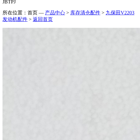
JBTPJ
所在位置：首页
—
产品中心
>
库存清仓配件
>
九保田V2203
发动机配件
>
返回首页